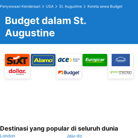
Penyewaan Kenderaan
USA
St. Augustine
Kereta sewa Budget
Budget dalam St.
Augustine
Destinasi yang popular di seluruh dunia
London
Jeju-do