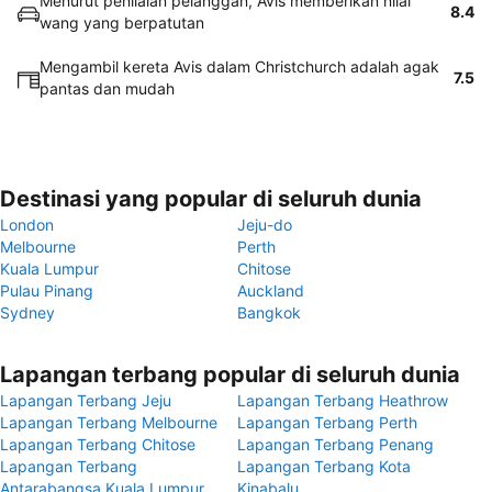
Menurut penilaian pelanggan, Avis memberikan nilai
8.4
wang yang berpatutan
Mengambil kereta Avis dalam Christchurch adalah agak
7.5
pantas dan mudah
Destinasi yang popular di seluruh dunia
London
Jeju-do
Melbourne
Perth
Kuala Lumpur
Chitose
Pulau Pinang
Auckland
Sydney
Bangkok
Lapangan terbang popular di seluruh dunia
Lapangan Terbang Jeju
Lapangan Terbang Heathrow
Lapangan Terbang Melbourne
Lapangan Terbang Perth
Lapangan Terbang Chitose
Lapangan Terbang Penang
Lapangan Terbang
Lapangan Terbang Kota
Antarabangsa Kuala Lumpur
Kinabalu