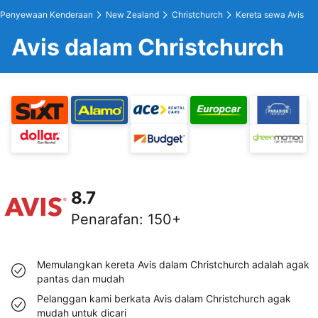
Penyewaan Kenderaan
New Zealand
Christchurch
Kereta sewa Avis
Avis dalam Christchurch
8.7
Penarafan
:
150+
Memulangkan kereta Avis dalam Christchurch adalah agak
pantas dan mudah
Pelanggan kami berkata Avis dalam Christchurch agak
mudah untuk dicari