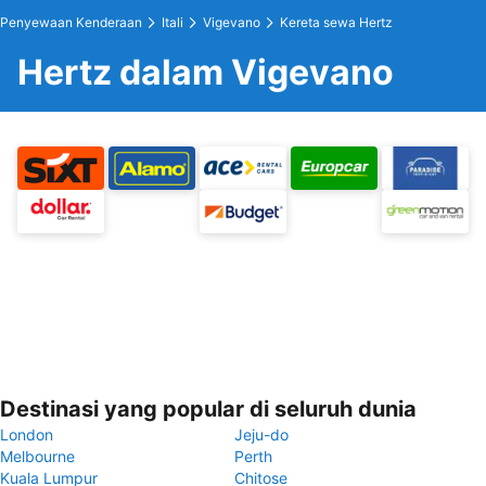
Penyewaan Kenderaan
Itali
Vigevano
Kereta sewa Hertz
Hertz dalam Vigevano
Destinasi yang popular di seluruh dunia
London
Jeju-do
Melbourne
Perth
Kuala Lumpur
Chitose