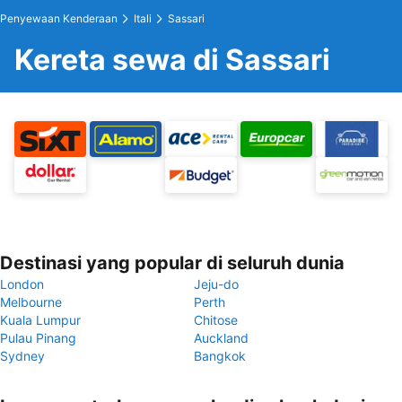
Penyewaan Kenderaan
Itali
Sassari
Kereta sewa di Sassari
Destinasi yang popular di seluruh dunia
London
Jeju-do
Melbourne
Perth
Kuala Lumpur
Chitose
Pulau Pinang
Auckland
Sydney
Bangkok