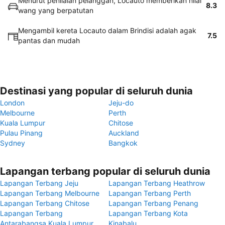
Menurut penilaian pelanggan, Locauto memberikan nilai
8.3
wang yang berpatutan
Mengambil kereta Locauto dalam Brindisi adalah agak
7.5
pantas dan mudah
Destinasi yang popular di seluruh dunia
London
Jeju-do
Melbourne
Perth
Kuala Lumpur
Chitose
Pulau Pinang
Auckland
Sydney
Bangkok
Lapangan terbang popular di seluruh dunia
Lapangan Terbang Jeju
Lapangan Terbang Heathrow
Lapangan Terbang Melbourne
Lapangan Terbang Perth
Lapangan Terbang Chitose
Lapangan Terbang Penang
Lapangan Terbang
Lapangan Terbang Kota
Antarabangsa Kuala Lumpur
Kinabalu