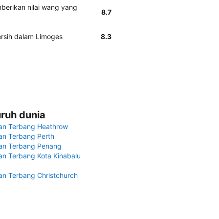
berikan nilai wang yang
8.7
ersih dalam Limoges
8.3
uruh dunia
an Terbang Heathrow
n Terbang Perth
an Terbang Penang
n Terbang Kota Kinabalu
n Terbang Christchurch