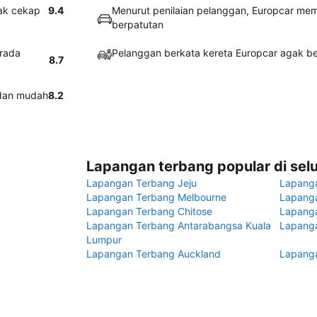
ak cekap
9.4
Menurut penilaian pelanggan, Europcar mem
berpatutan
erada
Pelanggan berkata kereta Europcar agak b
8.7
 dan mudah
8.2
Lapangan terbang popular di sel
Lapangan Terbang Jeju
Lapang
Lapangan Terbang Melbourne
Lapanga
Lapangan Terbang Chitose
Lapang
Lapangan Terbang Antarabangsa Kuala
Lapanga
Lumpur
Lapangan Terbang Auckland
Lapanga