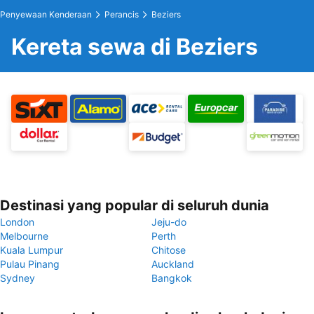
Penyewaan Kenderaan
Perancis
Beziers
Kereta sewa di Beziers
Destinasi yang popular di seluruh dunia
London
Jeju-do
Melbourne
Perth
Kuala Lumpur
Chitose
Pulau Pinang
Auckland
Sydney
Bangkok