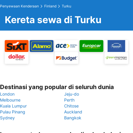
Penyewaan Kenderaan
Finland
Turku
Kereta sewa di Turku
Destinasi yang popular di seluruh dunia
London
Jeju-do
Melbourne
Perth
Kuala Lumpur
Chitose
Pulau Pinang
Auckland
Sydney
Bangkok