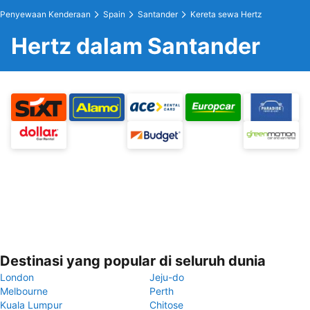
Penyewaan Kenderaan
Spain
Santander
Kereta sewa Hertz
Hertz dalam Santander
Destinasi yang popular di seluruh dunia
London
Jeju-do
Melbourne
Perth
Kuala Lumpur
Chitose