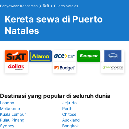
Penyewaan Kenderaan
चिली
Puerto Natales
Kereta sewa di Puerto
Natales
Destinasi yang popular di seluruh dunia
London
Jeju-do
Melbourne
Perth
Kuala Lumpur
Chitose
Pulau Pinang
Auckland
Sydney
Bangkok