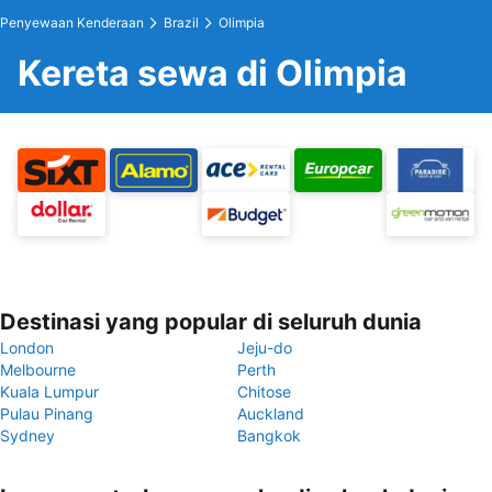
Penyewaan Kenderaan
Brazil
Olimpia
Kereta sewa di Olimpia
Destinasi yang popular di seluruh dunia
London
Jeju-do
Melbourne
Perth
Kuala Lumpur
Chitose
Pulau Pinang
Auckland
Sydney
Bangkok