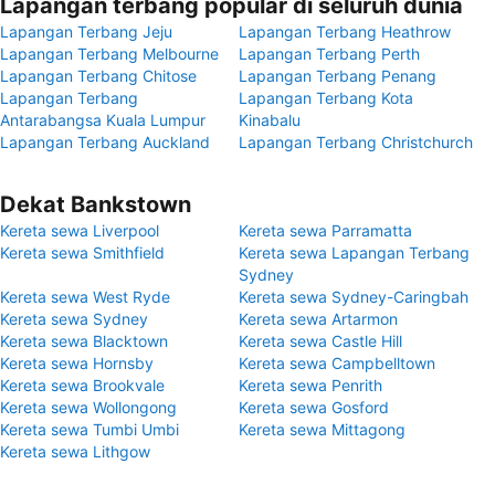
Lapangan terbang popular di seluruh dunia
Lapangan Terbang Jeju
Lapangan Terbang Heathrow
Lapangan Terbang Melbourne
Lapangan Terbang Perth
Lapangan Terbang Chitose
Lapangan Terbang Penang
Lapangan Terbang
Lapangan Terbang Kota
Antarabangsa Kuala Lumpur
Kinabalu
Lapangan Terbang Auckland
Lapangan Terbang Christchurch
Dekat Bankstown
Kereta sewa Liverpool
Kereta sewa Parramatta
Kereta sewa Smithfield
Kereta sewa Lapangan Terbang
Sydney
Kereta sewa West Ryde
Kereta sewa Sydney-Caringbah
Kereta sewa Sydney
Kereta sewa Artarmon
Kereta sewa Blacktown
Kereta sewa Castle Hill
Kereta sewa Hornsby
Kereta sewa Campbelltown
Kereta sewa Brookvale
Kereta sewa Penrith
Kereta sewa Wollongong
Kereta sewa Gosford
Kereta sewa Tumbi Umbi
Kereta sewa Mittagong
Kereta sewa Lithgow