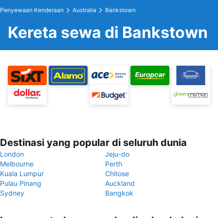
Penyewaan Kenderaan
Australia
Bankstown
Kereta sewa di Bankstown
Destinasi yang popular di seluruh dunia
London
Jeju-do
Melbourne
Perth
Kuala Lumpur
Chitose
Pulau Pinang
Auckland
Sydney
Bangkok