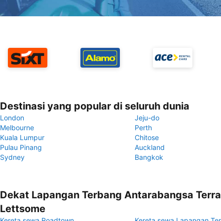
Destinasi yang popular di seluruh dunia
London
Jeju-do
Melbourne
Perth
Kuala Lumpur
Chitose
Pulau Pinang
Auckland
Sydney
Bangkok
Dekat Lapangan Terbang Antarabangsa Terra
Lettsome
Kereta sewa Roadtown
Kereta sewa Lapangan Ter