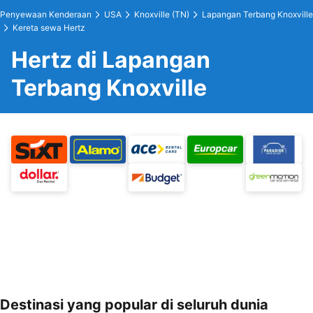
Penyewaan Kenderaan
USA
Knoxville (TN)
Lapangan Terbang Knoxville
Kereta sewa Hertz
Hertz di Lapangan
Terbang Knoxville
Destinasi yang popular di seluruh dunia