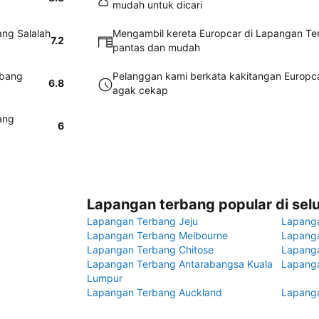
mudah untuk dicari
ang Salalah
Mengambil kereta Europcar di Lapangan Te
7.2
pantas dan mudah
rbang
Pelanggan kami berkata kakitangan Europc
6.8
agak cekap
ang
6
Lapangan terbang popular di sel
Lapangan Terbang Jeju
Lapang
Lapangan Terbang Melbourne
Lapanga
Lapangan Terbang Chitose
Lapang
Lapangan Terbang Antarabangsa Kuala
Lapanga
Lumpur
Lapangan Terbang Auckland
Lapanga