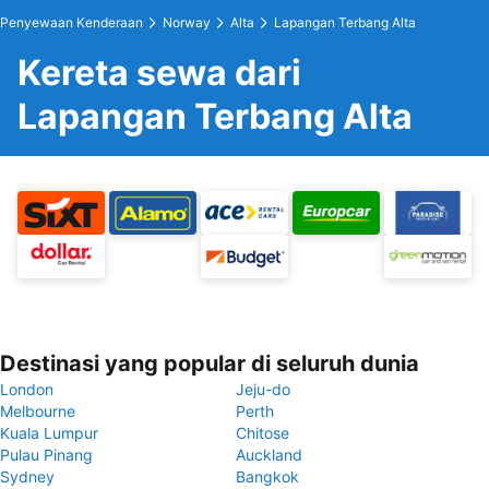
Penyewaan Kenderaan
Norway
Alta
Lapangan Terbang Alta
Kereta sewa dari
Lapangan Terbang Alta
Destinasi yang popular di seluruh dunia
London
Jeju-do
Melbourne
Perth
Kuala Lumpur
Chitose
Pulau Pinang
Auckland
Sydney
Bangkok