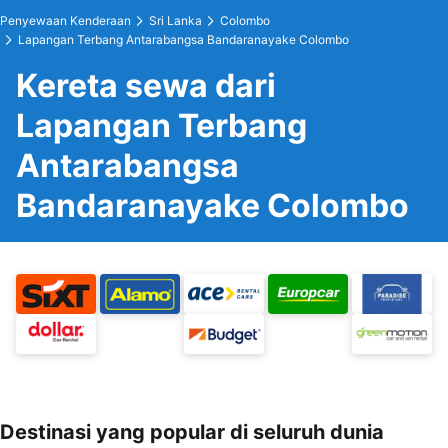
Penyewaan Kenderaan
Sri Lanka
Colombo
Lapangan Terbang Antarabangsa Bandaranayake Colombo
Kereta sewa dari
Lapangan Terbang
Antarabangsa
Bandaranayake Colombo
Destinasi yang popular di seluruh dunia