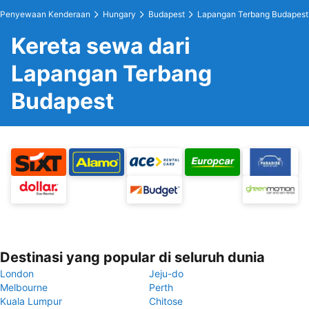
Penyewaan Kenderaan
Hungary
Budapest
Lapangan Terbang Budapest
Kereta sewa dari
Lapangan Terbang
Budapest
Destinasi yang popular di seluruh dunia
London
Jeju-do
Melbourne
Perth
Kuala Lumpur
Chitose