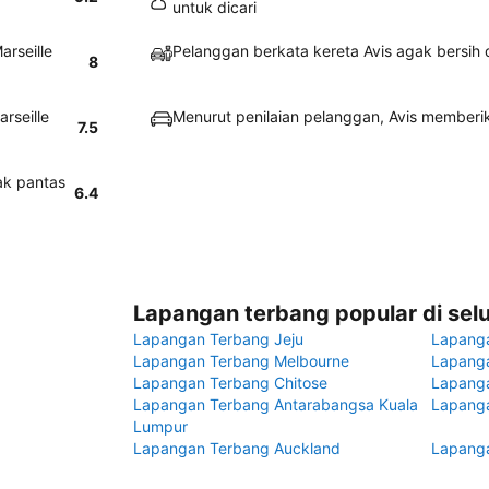
untuk dicari
arseille
Pelanggan berkata kereta Avis agak bersih 
8
rseille
Menurut penilaian pelanggan, Avis memberi
7.5
ak pantas
6.4
Lapangan terbang popular di sel
Lapangan Terbang Jeju
Lapang
Lapangan Terbang Melbourne
Lapanga
Lapangan Terbang Chitose
Lapang
Lapangan Terbang Antarabangsa Kuala
Lapanga
Lumpur
Lapangan Terbang Auckland
Lapanga