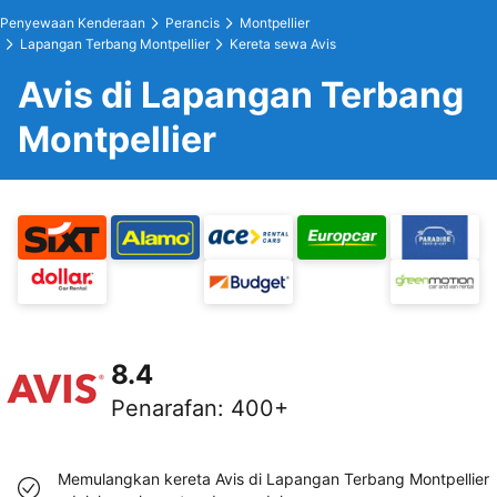
Penyewaan Kenderaan
Perancis
Montpellier
Lapangan Terbang Montpellier
Kereta sewa Avis
Avis di Lapangan Terbang
Montpellier
8.4
Penarafan
:
400+
Memulangkan kereta Avis di Lapangan Terbang Montpellier