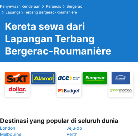
Penyewaan Kenderaan
Perancis
Bergerac
Lapangan Terbang Bergerac-Roumanière
Kereta sewa dari
Lapangan Terbang
Bergerac-Roumanière
Destinasi yang popular di seluruh dunia
London
Jeju-do
Melbourne
Perth