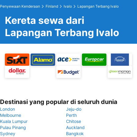
Penyewaan Kenderaan
Finland
Ivalo
Lapangan Terbang Ivalo
Kereta sewa dari
Lapangan Terbang Ivalo
Destinasi yang popular di seluruh dunia
London
Jeju-do
Melbourne
Perth
Kuala Lumpur
Chitose
Pulau Pinang
Auckland
Sydney
Bangkok