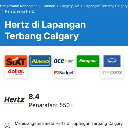
Penyewaan Kenderaan
Canada
Calgary, AB
Lapangan Terbang Calgary
Kereta sewa Hertz
Hertz di Lapangan
Terbang Calgary
8.4
Penarafan
:
550+
Memulangkan kereta Hertz di Lapangan Terbang Calgary