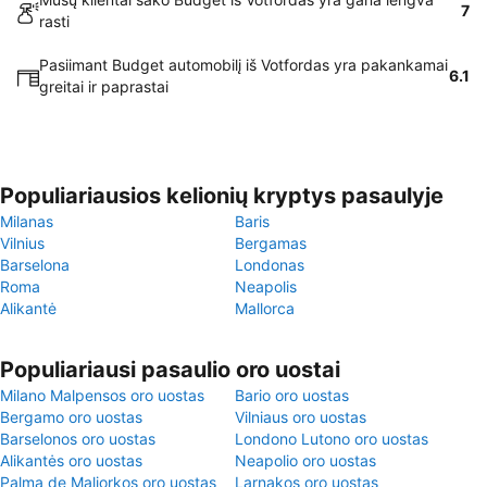
7
rasti
Pasiimant Budget automobilį iš Votfordas yra pakankamai
6.1
greitai ir paprastai
Populiariausios kelionių kryptys pasaulyje
Milanas
Baris
Vilnius
Bergamas
Barselona
Londonas
Roma
Neapolis
Alikantė
Mallorca
Populiariausi pasaulio oro uostai
Milano Malpensos oro uostas
Bario oro uostas
Bergamo oro uostas
Vilniaus oro uostas
Barselonos oro uostas
Londono Lutono oro uostas
Alikantės oro uostas
Neapolio oro uostas
Palma de Maljorkos oro uostas
Larnakos oro uostas