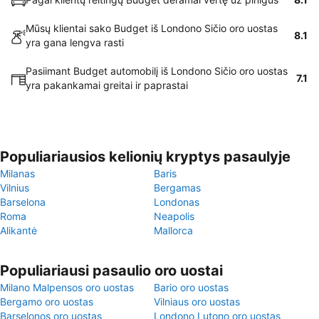
Mūsų klientai sako Budget iš Londono Sičio oro uostas
8.1
yra gana lengva rasti
Pasiimant Budget automobilį iš Londono Sičio oro uostas
7.1
yra pakankamai greitai ir paprastai
Populiariausios kelionių kryptys pasaulyje
Milanas
Baris
Vilnius
Bergamas
Barselona
Londonas
Roma
Neapolis
Alikantė
Mallorca
Populiariausi pasaulio oro uostai
Milano Malpensos oro uostas
Bario oro uostas
Bergamo oro uostas
Vilniaus oro uostas
Barselonos oro uostas
Londono Lutono oro uostas