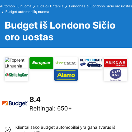
Automobilių nuoma
Didžioji Britanija
Londonas
Londono Sičio oro uostas
Budget automobilių nuoma
Budget iš Londono Sičio
oro uostas
8.4
Reitingai
:
650+
Klientai sako Budget automobiliai yra gana švarus iš