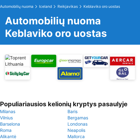
Automobilių nuoma
Iceland
Reikjavikas
Keblaviko oro uostas
Automobilių nuoma
Keblaviko oro uostas
Populiariausios kelionių kryptys pasaulyje
Milanas
Baris
Vilnius
Bergamas
Barselona
Londonas
Roma
Neapolis
Alikantė
Mallorca