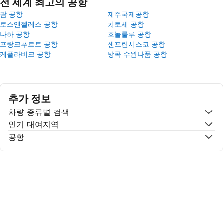
전 세계 최고의 공항
괌 공항
제주국제공항
로스앤젤레스 공항
치토세 공항
나하 공항
호놀룰루 공항
프랑크푸르트 공항
샌프란시스코 공항
케플라비크 공항
방콕 수완나품 공항
추가 정보
차량 종류별 검색
인기 대여지역
공항