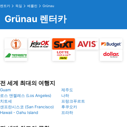
렌트카
독일
베를린
Grünau
Grünau 렌터카
전 세계 최대의 여행지
Guam
제주도
로스 앤젤레스 (Los Angeles)
나하
치토세
프랑크푸르트
샌프란시스코 (San Francisco)
후쿠오카
Hawaii - Oahu Island
프라하