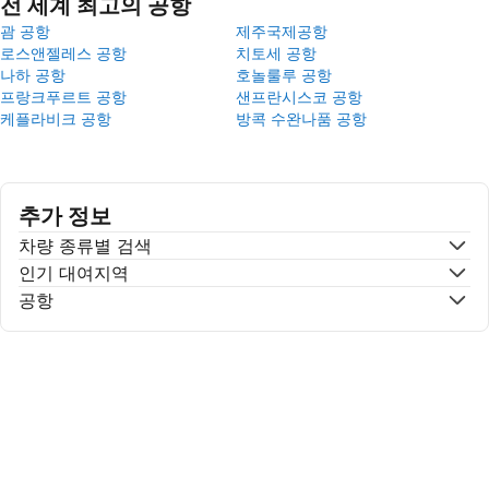
전 세계 최고의 공항
괌 공항
제주국제공항
로스앤젤레스 공항
치토세 공항
나하 공항
호놀룰루 공항
프랑크푸르트 공항
샌프란시스코 공항
케플라비크 공항
방콕 수완나품 공항
추가 정보
차량 종류별 검색
인기 대여지역
공항