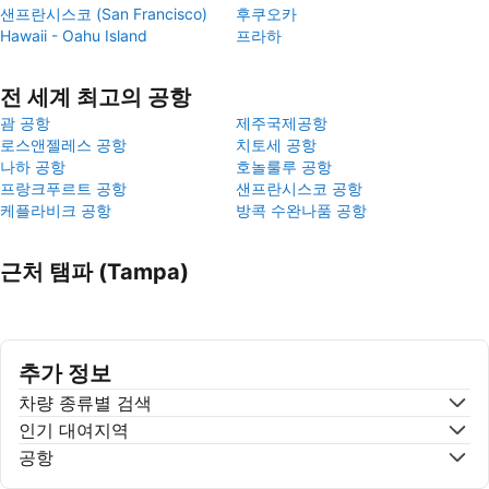
샌프란시스코 (San Francisco)
후쿠오카
Hawaii - Oahu Island
프라하
전 세계 최고의 공항
괌 공항
제주국제공항
로스앤젤레스 공항
치토세 공항
나하 공항
호놀룰루 공항
프랑크푸르트 공항
샌프란시스코 공항
케플라비크 공항
방콕 수완나품 공항
근처 탬파 (Tampa)
추가 정보
차량 종류별 검색
인기 대여지역
공항