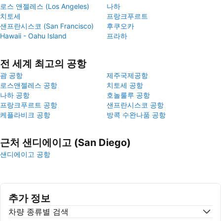
로스 앤젤레스 (Los Angeles)
나하
치토세
프랑크푸르트
샌프란시스코 (San Francisco)
후쿠오카
Hawaii - Oahu Island
프라하
전 세계 최고의 공항
괌 공항
제주국제공항
로스앤젤레스 공항
치토세 공항
나하 공항
호놀룰루 공항
프랑크푸르트 공항
샌프란시스코 공항
케플라비크 공항
방콕 수완나품 공항
근처 샌디에이고 (San Diego)
샌디에이고 공항
추가 정보
차량 종류별 검색