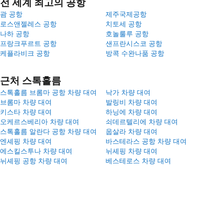
전 세계 최고의 공항
괌 공항
제주국제공항
로스앤젤레스 공항
치토세 공항
나하 공항
호놀룰루 공항
프랑크푸르트 공항
샌프란시스코 공항
케플라비크 공항
방콕 수완나품 공항
근처 스톡홀름
스톡홀름 브롬마 공항 차량 대여
낙가 차량 대여
브롬마 차량 대여
발링비 차량 대여
키스타 차량 대여
하닝에 차량 대여
오케르스베리아 차량 대여
쇠데르텔리에 차량 대여
스톡홀름 알란다 공항 차량 대여
웁살라 차량 대여
엔셰핑 차량 대여
바스테라스 공항 차량 대여
에스킬스투나 차량 대여
뉘셰핑 차량 대여
뉘셰핑 공항 차량 대여
베스테로스 차량 대여