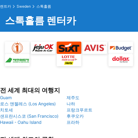
렌트카
Sweden
스톡홀름
스톡홀름 렌터카
전 세계 최대의 여행지
Guam
제주도
로스 앤젤레스 (Los Angeles)
나하
치토세
프랑크푸르트
샌프란시스코 (San Francisco)
후쿠오카
Hawaii - Oahu Island
프라하