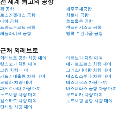
전 세계 최고의 공항
괌 공항
제주국제공항
로스앤젤레스 공항
치토세 공항
나하 공항
호놀룰루 공항
프랑크푸르트 공항
샌프란시스코 공항
케플라비크 공항
방콕 수완나품 공항
근처 외레브로
외레브로 공항 차량 대여
아르보가 차량 대여
칼스코가 차량 대여
데게르포르스 차량 대여
코핑 차량 대여
크리스티네함 차량 대여
카트리네홀름 차량 대여
에스킬스투나 차량 대여
모탈라 차량 대여
베스테로스 차량 대여
파게르스타 차량 대여
바스테라스 공항 차량 대여
노르셰핑 차량 대여
루드비카 차량 대여
칼스타드 차량 대여
노르셰핑 공항 차량 대여
린셰핑 차량 대여