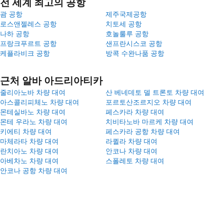
전 세계 최고의 공항
괌 공항
제주국제공항
로스앤젤레스 공항
치토세 공항
나하 공항
호놀룰루 공항
프랑크푸르트 공항
샌프란시스코 공항
케플라비크 공항
방콕 수완나품 공항
근처 알바 아드리아티카
줄리아노바 차량 대여
산 베네데토 델 트론토 차량 대여
아스콜리피체노 차량 대여
포르토산조르지오 차량 대여
몬테실바노 차량 대여
페스카라 차량 대여
몬테 우라노 차량 대여
치비타노바 마르케 차량 대여
키에티 차량 대여
페스카라 공항 차량 대여
마체라타 차량 대여
라퀼라 차량 대여
란치아노 차량 대여
안코나 차량 대여
아베차노 차량 대여
스폴레토 차량 대여
안코나 공항 차량 대여