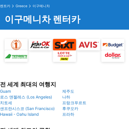
렌트카
Greece
이구메니차
이구메니차 렌터카
전 세계 최대의 여행지
Guam
제주도
로스 앤젤레스 (Los Angeles)
나하
치토세
프랑크푸르트
샌프란시스코 (San Francisco)
후쿠오카
Hawaii - Oahu Island
프라하