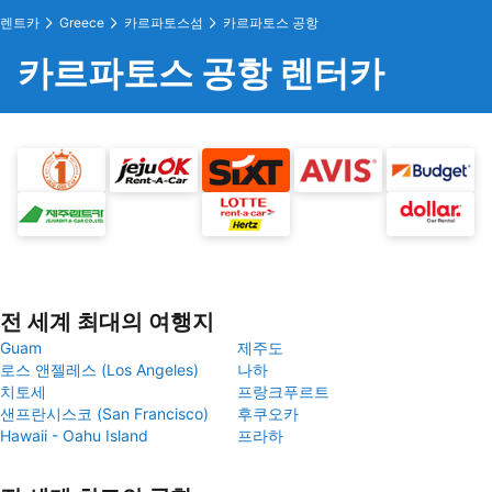
렌트카
Greece
카르파토스섬
카르파토스 공항
카르파토스 공항 렌터카
전 세계 최대의 여행지
Guam
제주도
로스 앤젤레스 (Los Angeles)
나하
치토세
프랑크푸르트
샌프란시스코 (San Francisco)
후쿠오카
Hawaii - Oahu Island
프라하