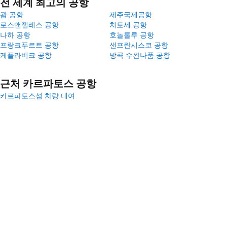
전 세계 최고의 공항
괌 공항
제주국제공항
로스앤젤레스 공항
치토세 공항
나하 공항
호놀룰루 공항
프랑크푸르트 공항
샌프란시스코 공항
케플라비크 공항
방콕 수완나품 공항
근처 카르파토스 공항
카르파토스섬 차량 대여