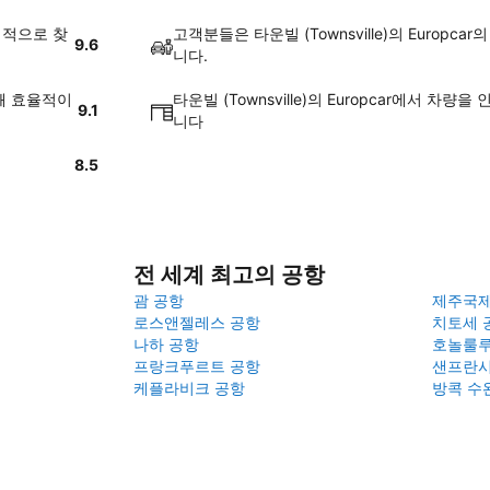
합리적으로 찾
고객분들은 타운빌 (Townsville)의 Europ
9.6
니다.
 꽤 효율적이
타운빌 (Townsville)의 Europcar에서 차
9.1
니다
8.5
전 세계 최고의 공항
괌 공항
제주국
로스앤젤레스 공항
치토세 
나하 공항
호놀룰루
프랑크푸르트 공항
샌프란시
케플라비크 공항
방콕 수