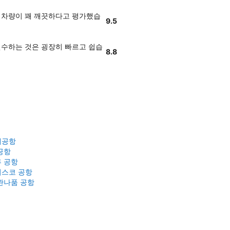
car의 차량이 꽤 깨끗하다고 평가했습
9.5
량을 인수하는 것은 굉장히 빠르고 쉽습
8.8
제공항
공항
 공항
스코 공항
완나품 공항