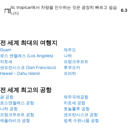
itc tropicar에서 차량을 인수하는 것은 굉장히 빠르고 쉽습
6.3
니다
전 세계 최대의 여행지
Guam
제주도
로스 앤젤레스 (Los Angeles)
나하
치토세
프랑크푸르트
샌프란시스코 (San Francisco)
후쿠오카
Hawaii - Oahu Island
프라하
전 세계 최고의 공항
괌 공항
제주국제공항
로스앤젤레스 공항
치토세 공항
나하 공항
호놀룰루 공항
프랑크푸르트 공항
샌프란시스코 공항
케플라비크 공항
방콕 수완나품 공항