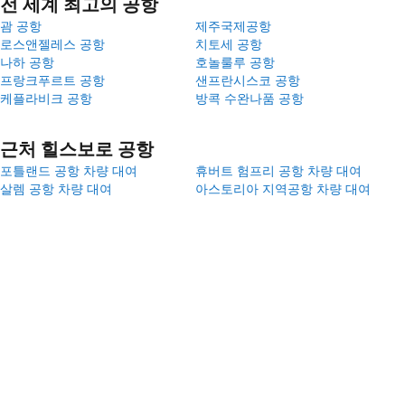
전 세계 최고의 공항
괌 공항
제주국제공항
로스앤젤레스 공항
치토세 공항
나하 공항
호놀룰루 공항
프랑크푸르트 공항
샌프란시스코 공항
케플라비크 공항
방콕 수완나품 공항
근처 힐스보로 공항
포틀랜드 공항 차량 대여
휴버트 험프리 공항 차량 대여
살렘 공항 차량 대여
아스토리아 지역공항 차량 대여