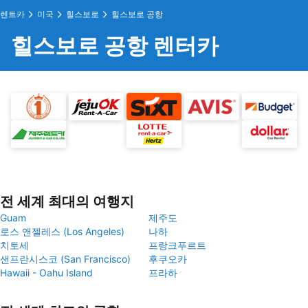
렌트카
미국
힐스보로
힐스보로 공항
힐스보로 공항 렌터카
전 세계 최대의 여행지
Guam
제주도
로스 앤젤레스 (Los Angeles)
나하
치토세
프랑크푸르트
샌프란시스코 (San Francisco)
후쿠오카
Hawaii - Oahu Island
프라하