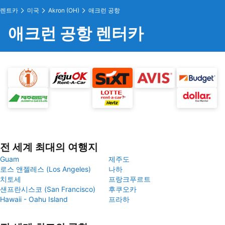
렌트카
미국
Akron (OH)
애크런 공항
애크런 공항 렌터카
전 세계 최대의 여행지
Guam
제주도
로스 앤젤레스 (Los Angeles)
나하
치토세
프랑크푸르트
샌프란시스코 (San Francisco)
후쿠오카
Hawaii - Oahu Island
프라하