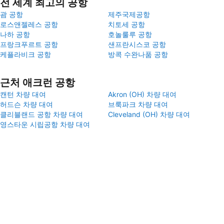
전 세계 최고의 공항
괌 공항
제주국제공항
로스앤젤레스 공항
치토세 공항
나하 공항
호놀룰루 공항
프랑크푸르트 공항
샌프란시스코 공항
케플라비크 공항
방콕 수완나품 공항
근처 애크런 공항
캔턴 차량 대여
Akron (OH) 차량 대여
허드슨 차량 대여
브룩파크 차량 대여
클리블랜드 공항 차량 대여
Cleveland (OH) 차량 대여
영스타운 시립공항 차량 대여