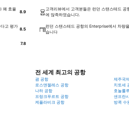
가 꽤 효율
고객리뷰에서 고객분들은 런던 스탠스테드 공항 에서
8.9
에 많족하였습니다.
하다고 평가
런던 스탠스테드 공항의 Enterprise에서 차
8.5
습니다
7.8
전 세계 최고의 공항
괌 공항
제주국
로스앤젤레스 공항
치토세 
나하 공항
호놀룰루
프랑크푸르트 공항
샌프란시
케플라비크 공항
방콕 수