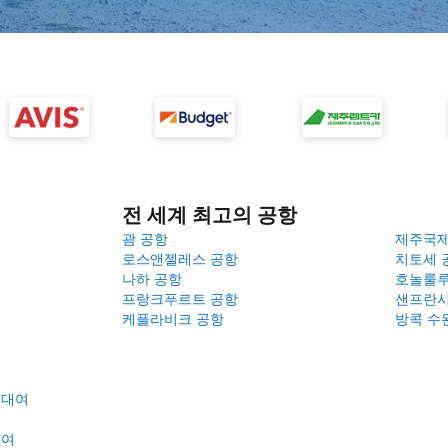
전 세계 최고의 공항
괌 공항
제주국
로스앤젤레스 공항
치토세 
나하 공항
호놀룰루
프랑크푸르트 공항
샌프란시
케플라비크 공항
방콕 수
 대여
대여