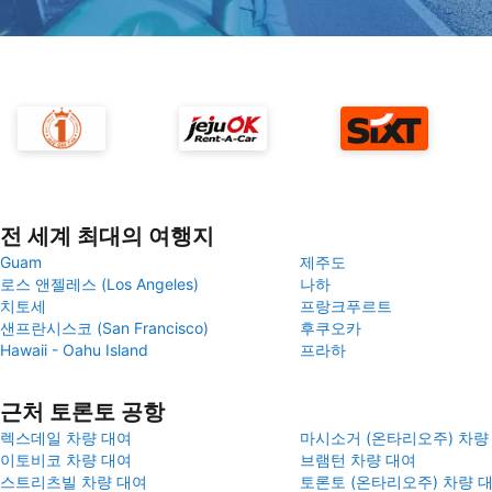
전 세계 최대의 여행지
Guam
제주도
로스 앤젤레스 (Los Angeles)
나하
치토세
프랑크푸르트
샌프란시스코 (San Francisco)
후쿠오카
Hawaii - Oahu Island
프라하
근처 토론토 공항
렉스데일 차량 대여
마시소거 (온타리오주) 차량
이토비코 차량 대여
브램턴 차량 대여
스트리츠빌 차량 대여
토론토 (온타리오주) 차량 