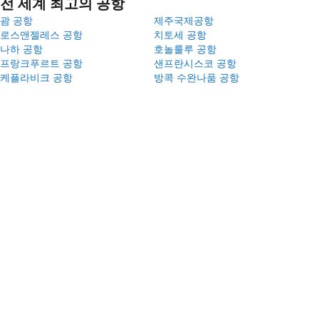
전 세계 최고의 공항
괌 공항
제주국제공항
로스앤젤레스 공항
치토세 공항
나하 공항
호놀룰루 공항
프랑크푸르트 공항
샌프란시스코 공항
케플라비크 공항
방콕 수완나품 공항