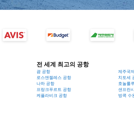
전 세계 최고의 공항
괌 공항
제주국
로스앤젤레스 공항
치토세 
나하 공항
호놀룰루
프랑크푸르트 공항
샌프란시
케플라비크 공항
방콕 수