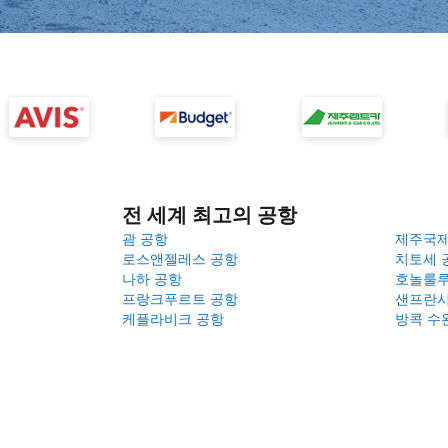
전 세계 최고의 공항
괌 공항
제주국
로스앤젤레스 공항
치토세 
나하 공항
호놀룰루
프랑크푸르트 공항
샌프란시
케플라비크 공항
방콕 수