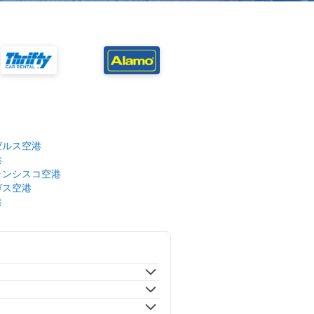
ゼルス空港
港
ランシスコ空港
ガス空港
港