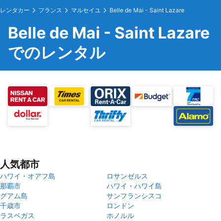
レンタカー
フランス
マルセイユ
Belle de Mai - Saint Lazare
Belle de Mai - Saint Lazare
でのレンタル
人気都市
ハワイ・オアフ島
ロサンゼルス
那覇市
ハワイ・ハワイ島
グアム島
サンフランシスコ
千歳市
ロンドン
ラスベガス
ホノルル