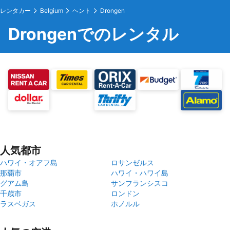
レンタカー
Belgium
ヘント
Drongen
Drongenでのレンタル
人気都市
ハワイ・オアフ島
ロサンゼルス
那覇市
ハワイ・ハワイ島
グアム島
サンフランシスコ
千歳市
ロンドン
ラスベガス
ホノルル