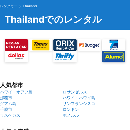
レンタカー
Thailand
Thailandでのレンタル
人気都市
ハワイ・オアフ島
ロサンゼルス
那覇市
ハワイ・ハワイ島
グアム島
サンフランシスコ
千歳市
ロンドン
ラスベガス
ホノルル