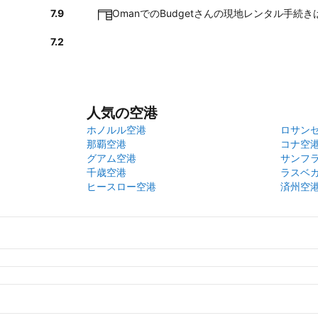
7.9
OmanでのBudgetさんの現地レンタル手続
7.2
人気の空港
ホノルル空港
ロサン
那覇空港
コナ空
グアム空港
サンフ
千歳空港
ラスベ
ヒースロー空港
済州空