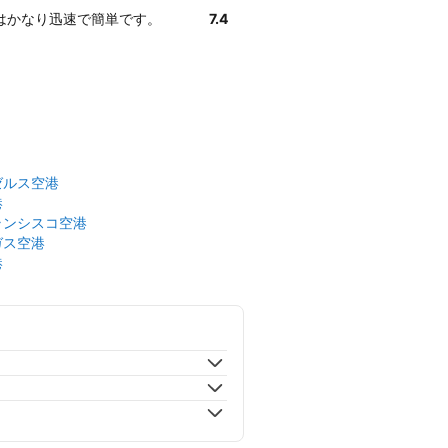
きはかなり迅速で簡単です。
7.4
ゼルス空港
港
ランシスコ空港
ガス空港
港