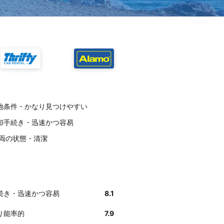
：立地条件・かなり見つけやすい
返却手続き・迅速かつ容易
車両の状態・清潔
手続き・迅速かつ容易
8.1
なり能率的
7.9