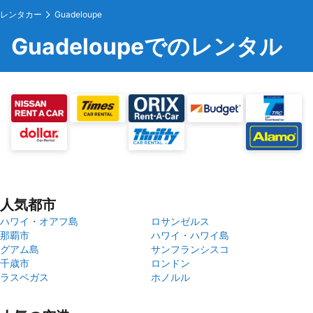
レンタカー
Guadeloupe
Guadeloupeでのレンタル
人気都市
ハワイ・オアフ島
ロサンゼルス
那覇市
ハワイ・ハワイ島
グアム島
サンフランシスコ
千歳市
ロンドン
ラスベガス
ホノルル